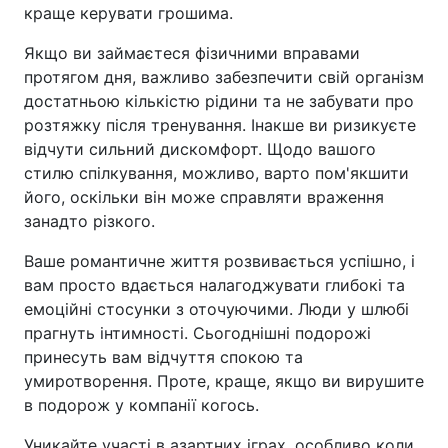
краще керувати грошима.
Якщо ви займаєтеся фізичними вправами
протягом дня, важливо забезпечити свій організм
достатньою кількістю рідини та не забувати про
розтяжку після тренування. Інакше ви ризикуєте
відчути сильний дискомфорт. Щодо вашого
стилю спілкування, можливо, варто пом'якшити
його, оскільки він може справляти враження
занадто різкого.
Ваше романтичне життя розвивається успішно, і
вам просто вдається налагоджувати глибокі та
емоційні стосунки з оточуючими. Люди у шлюбі
прагнуть інтимності. Сьогоднішні подорожі
принесуть вам відчуття спокою та
умиротворення. Проте, краще, якщо ви вирушите
в подорож у компанії когось.
Уникайте участі в азартних іграх, особливо коли