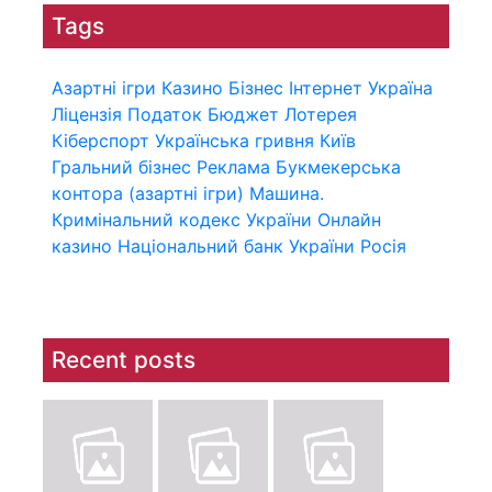
Tags
Азартні ігри
Казино
Бізнес
Інтернет
Україна
Ліцензія
Податок
Бюджет
Лотерея
Кіберспорт
Українська гривня
Київ
Гральний бізнес
Реклама
Букмекерська
контора (азартні ігри)
Машина.
Кримінальний кодекс України
Онлайн
казино
Національний банк України
Росія
Recent posts