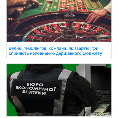
Великі гемблінгові компанії: як азартні ігри
сприяють наповненню державного бюджету