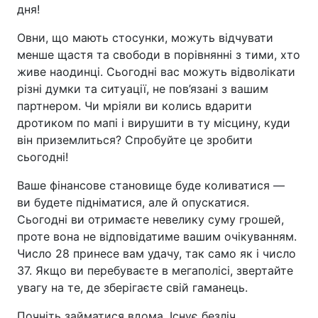
дня!
Овни, що мають стосунки, можуть відчувати
менше щастя та свободи в порівнянні з тими, хто
живе наодинці. Сьогодні вас можуть відволікати
різні думки та ситуації, не пов’язані з вашим
партнером. Чи мріяли ви колись вдарити
дротиком по мапі і вирушити в ту місцину, куди
він приземлиться? Спробуйте це зробити
сьогодні!
Ваше фінансове становище буде коливатися —
ви будете підніматися, але й опускатися.
Сьогодні ви отримаєте невелику суму грошей,
проте вона не відповідатиме вашим очікуванням.
Число 28 принесе вам удачу, так само як і число
37. Якщо ви перебуваєте в мегаполісі, звертайте
увагу на те, де зберігаєте свій гаманець.
Почніть займатися вдома. Існує безліч