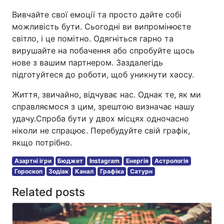
Вивчайте свої емоції та просто дайте собі
можливість бути. Сьогодні ви випромінюєте
світло, і це помітно. Одягніться гарно та
вирушайте на побачення або спробуйте щось
нове з вашим партнером. Заздалегідь
підготуйтеся до роботи, щоб уникнути хаосу.
Життя, звичайно, відчуває нас. Однак те, як ми
справляємося з цим, зрештою визначає нашу
удачу.Спроба бути у двох місцях одночасно
ніколи не спрацює. Перебудуйте свій графік,
якщо потрібно.
Азартні ігри
Бюджет
Instagram
Енергія
Астрологія
Гороскоп
Зодіак
Канал
Графіка
Сатурн
Related posts