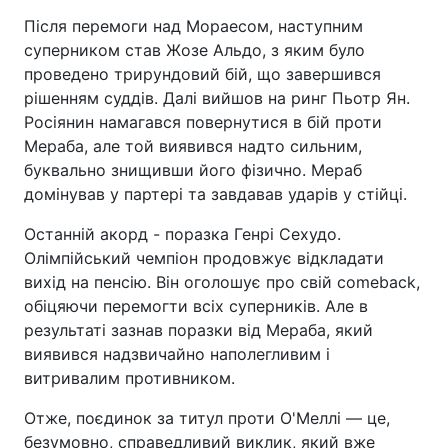
Після перемоги над Мораесом, наступним
суперником став Жозе Альдо, з яким було
проведено трирундовий бій, що завершився
рішенням суддів. Далі вийшов на ринг Пьотр Ян.
Росіянин намагався повернутися в бій проти
Мераба, але той виявився надто сильним,
буквально знищивши його фізично. Мераб
домінував у партері та завдавав ударів у стійці.
Останній акорд - поразка Генрі Сехудо.
Олімпійський чемпіон продовжує відкладати
вихід на пенсію. Він оголошує про свій comeback,
обіцяючи перемогти всіх суперників. Але в
результаті зазнав поразки від Мераба, який
виявився надзвичайно наполегливим і
витривалим противником.
Отже, поєдинок за титул проти О'Меллі — це,
безумовно, справедливий виклик, який вже