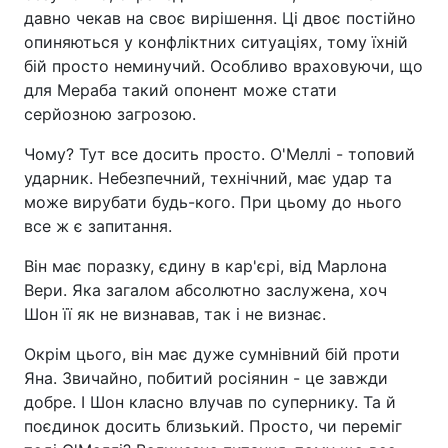
давно чекав на своє вирішення. Ці двоє постійно
опиняються у конфліктних ситуаціях, тому їхній
бій просто неминучий. Особливо враховуючи, що
для Мераба такий опонент може стати
серйозною загрозою.
Чому? Тут все досить просто. О'Меллі - топовий
ударник. Небезпечний, технічний, має удар та
може вирубати будь-кого. При цьому до нього
все ж є запитання.
Він має поразку, єдину в кар'єрі, від Марлона
Вери. Яка загалом абсолютно заслужена, хоч
Шон її як не визнавав, так і не визнає.
Окрім цього, він має дуже сумнівний бій проти
Яна. Звичайно, побитий росіянин - це завжди
добре. І Шон класно влучав по супернику. Та й
поєдинок досить близький. Просто, чи переміг