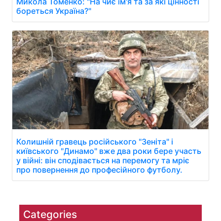
Микола Томенко: "На чиє ім'я та за які цінності
бореться Україна?"
Колишній гравець російського "Зеніта" і
київського "Динамо" вже два роки бере участь
у війні: він сподівається на перемогу та мріє
про повернення до професійного футболу.
Categories