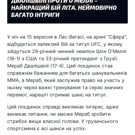
У ніч на 15 вересня в Лас-Вегасі, на арені "Сфера",
відбудеться запеклий бій за титул UFC, у якому
зійдуться 29-річний чинний чемпіон Шон О'Меллі
(18-1) з США та 33-річний претендент з Грузії
Мераб Двалішвілі (17-4). Цей поєдинок став
справжнім бажанням для багатьох шанувальників
ММА, а Мераб, який заслужив право на участь у
ньому через важкі тренування та серію значних
перемог, нарешті отримає шанс на титул.
Цей поєдинок справді викликає інтерес, адже
виникає питання, чи зможе Мераб зробити
стрибок вище власної голови. У грузинського
спортсмена є всі шанси на успіх.