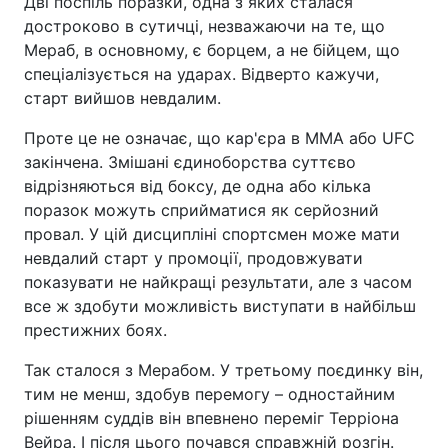
Дві поспіль поразки, одна з яких сталася
достроково в сутичці, незважаючи на те, що
Мераб, в основному, є борцем, а не бійцем, що
спеціалізується на ударах. Відверто кажучи,
старт вийшов невдалим.
Проте це не означає, що кар'єра в ММА або UFC
закінчена. Змішані єдиноборства суттєво
відрізняються від боксу, де одна або кілька
поразок можуть сприйматися як серйозний
провал. У цій дисципліні спортсмен може мати
невдалий старт у промоції, продовжувати
показувати не найкращі результати, але з часом
все ж здобути можливість виступати в найбільш
престижних боях.
Так сталося з Мерабом. У третьому поєдинку він,
тим не менш, здобув перемогу – одностайним
рішенням суддів він впевнено переміг Терріона
Вейра. І після цього почався справжній розгін.