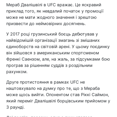
Мераб Двалішвілі в UFC вражає. Це яскравий
приклад того, як невдалий початок у промоції
може не мати жодного значення і зрештою
призвести до неймовірних досягнень.
У 2017 році грузинський боєць дебютував у
найвідомішій організації змагань зі змішаних
єдиноборств на світовій арені. У цьому поєдинку
він зійшовся з американським спортсменом
Френкі Саензом, але, на жаль, за підсумками бою
програв за рішенням суддів з роздільним
рахунком.
Друге протистояння в рамках UFC не
наштовхувало на думку про те, що з Мераба
може щось вийти. Опонентом став Ріккі Саймон,
який переміг Двалішвілі борцівським прийомом у
3 раунді.