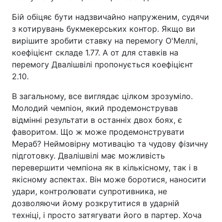
Бій обіцяє бути надзвичайно напруженим, судячи
з котирувань букмекерських контор. Якщо ви
вирішите зробити ставку на перемогу О'Меллі,
коефіцієнт складе 1.77. А от для ставків на
перемогу Двалішвілі пропонується коефіцієнт
2.10.
В загальному, все виглядає цілком зрозуміло.
Молодий чемпіон, який продемонстрував
відмінні результати в останніх двох боях, є
фаворитом. Що ж може продемонструвати
Мераб? Неймовірну мотивацію та чудову фізичну
підготовку. Двалішвілі має можливість
перевершити чемпіона як в кількісному, так і в
якісному аспектах. Він може боротися, наносити
удари, контролювати супротивника, не
дозволяючи йому розкрутитися в ударній
техніці, і просто затягувати його в партер. Хоча