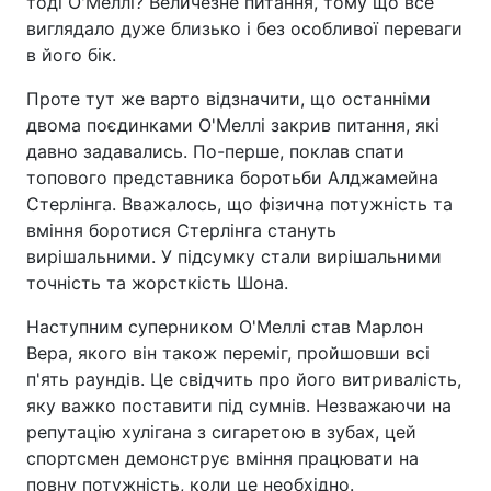
тоді О'Меллі? Величезне питання, тому що все
виглядало дуже близько і без особливої переваги
в його бік.
Проте тут же варто відзначити, що останніми
двома поєдинками О'Меллі закрив питання, які
давно задавались. По-перше, поклав спати
топового представника боротьби Алджамейна
Стерлінга. Вважалось, що фізична потужність та
вміння боротися Стерлінга стануть
вирішальними. У підсумку стали вирішальними
точність та жорсткість Шона.
Наступним суперником О'Меллі став Марлон
Вера, якого він також переміг, пройшовши всі
п'ять раундів. Це свідчить про його витривалість,
яку важко поставити під сумнів. Незважаючи на
репутацію хулігана з сигаретою в зубах, цей
спортсмен демонструє вміння працювати на
повну потужність, коли це необхідно.