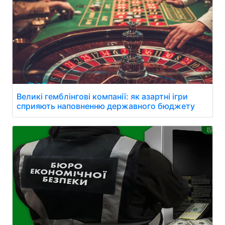
Великі гемблінгові компанії: як азартні ігри
сприяють наповненню державного бюджету