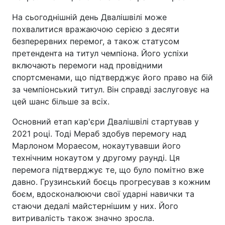
На сьогоднішній день Двалішвілі може
похвалитися вражаючою серією з десяти
безперервних перемог, а також статусом
претендента на титул чемпіона. Його успіхи
включають перемоги над провідними
спортсменами, що підтверджує його право на бій
за чемпіонський титул. Він справді заслуговує на
цей шанс більше за всіх.
Основний етап кар'єри Двалішвілі стартував у
2021 році. Тоді Мераб здобув перемогу над
Марлоном Мораесом, нокаутувавши його
технічним нокаутом у другому раунді. Ця
перемога підтверджує те, що було помітно вже
давно. Грузинський боєць прогресував з кожним
боєм, вдосконалюючи свої ударні навички та
стаючи дедалі майстернішим у них. Його
витривалість також значно зросла.