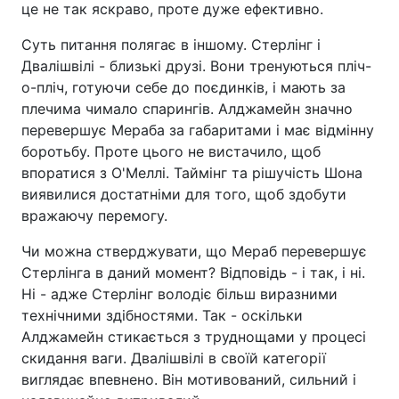
це не так яскраво, проте дуже ефективно.
Суть питання полягає в іншому. Стерлінг і
Двалішвілі - близькі друзі. Вони тренуються пліч-
о-пліч, готуючи себе до поєдинків, і мають за
плечима чимало спарингів. Алджамейн значно
перевершує Мераба за габаритами і має відмінну
боротьбу. Проте цього не вистачило, щоб
впоратися з О'Меллі. Таймінг та рішучість Шона
виявилися достатніми для того, щоб здобути
вражаючу перемогу.
Чи можна стверджувати, що Мераб перевершує
Стерлінга в даний момент? Відповідь - і так, і ні.
Ні - адже Стерлінг володіє більш виразними
технічними здібностями. Так - оскільки
Алджамейн стикається з труднощами у процесі
скидання ваги. Двалішвілі в своїй категорії
виглядає впевнено. Він мотивований, сильний і