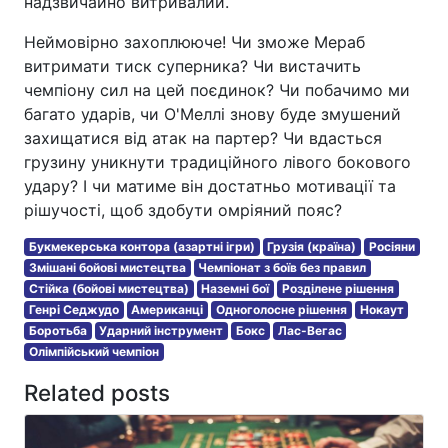
надзвичайно витривалий.
Неймовірно захоплююче! Чи зможе Мераб
витримати тиск суперника? Чи вистачить
чемпіону сил на цей поєдинок? Чи побачимо ми
багато ударів, чи О'Меллі знову буде змушений
захищатися від атак на партер? Чи вдасться
грузину уникнути традиційного лівого бокового
удару? І чи матиме він достатньо мотивації та
рішучості, щоб здобути омріяний пояс?
Букмекерська контора (азартні ігри)
Грузія (країна)
Росіяни
Змішані бойові мистецтва
Чемпіонат з боїв без правил
Стійка (бойові мистецтва)
Наземні бої
Розділене рішення
Генрі Седжудо
Американці
Одноголосне рішення
Нокаут
Боротьба
Ударний інструмент
Бокс
Лас-Вегас
Олімпійський чемпіон
Related posts