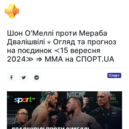
Ігровий Імпульс
Шон О'Меллі проти Мераба
Двалішвілі ⋆ Огляд та прогноз
на поєдинок ≺15 вересня
2024≫ ⇒ MMA на СПОРТ.UA
Спорт