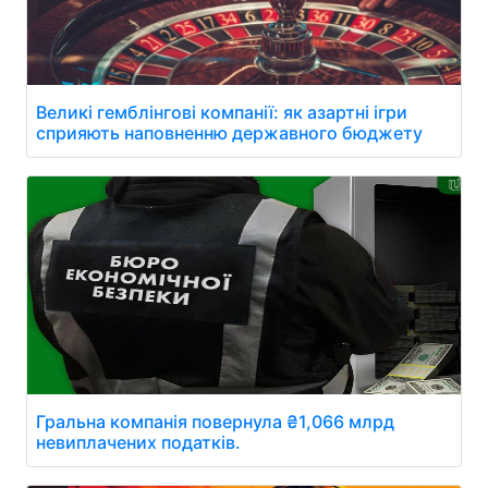
Великі гемблінгові компанії: як азартні ігри
сприяють наповненню державного бюджету
Гральна компанія повернула ₴1,066 млрд
невиплачених податків.