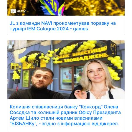
JL з команди NAVI прокоментував поразку на
турнірі IEM Cologne 2024 - games
Колишня співвласниця банку "Конкорд" Олена
Сосєдка та колишній радник Офісу Президента
Артем Шило стали новими власниками
"БІЗБАНКу", - згідно з інформацією від джерел.