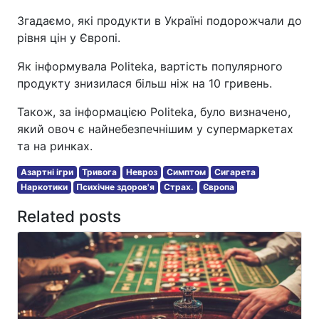
Згадаємо, які продукти в Україні подорожчали до
рівня цін у Європі.
Як інформувала Politeka, вартість популярного
продукту знизилася більш ніж на 10 гривень.
Також, за інформацією Politeka, було визначено,
який овоч є найнебезпечнішим у супермаркетах
та на ринках.
Азартні ігри
Тривога
Невроз
Симптом
Сигарета
Наркотики
Психічне здоров'я
Страх.
Європа
Related posts