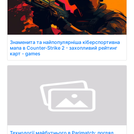
Знаменита та найпопулярніша кіберспортивна
мапа в Counter-Strike 2 - захопливий рейтинг
карт - games
Технології майбутнього в Parimatch: погляд