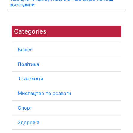
зсередини
Categories
Бізнес
Політика
Технологія
Мистецтво та розваги
Спорт
Здоров'я