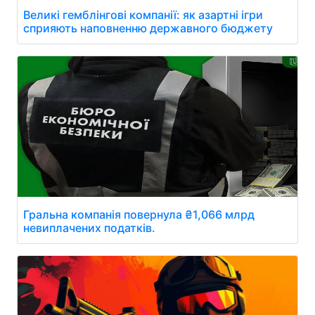
Великі гемблінгові компанії: як азартні ігри
сприяють наповненню державного бюджету
Гральна компанія повернула ₴1,066 млрд
невиплачених податків.