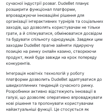
сучасної індустрії розваг. DudeBet планує
розширити функціонал платформи,
впроваджуючи інноваційні рішення для
організації інтерактивних турнірів та соціальних
заходів, що дозволять користувачам не тільки
грати, а й спілкуватися, обмінюватися досвідом
та будувати спільноту однодумців. Завдяки цим
заходам DudeBet прагне зайняти лідируючу
позицію на ринку онлайн казино, створюючи
продукт, який буде завжди на крок попереду
конкурентів.
Інтеграція новітніх технологій у роботу
платформи дозволить DudeBet адаптуватися до
швидкоплинних тенденцій сучасного ринку.
Розробники активно відстежують інновації в
галузі, що дозволяє оперативно впроваджувати
нові рішення та пропонувати користувачам
найактуальніші функції. Це стосується як