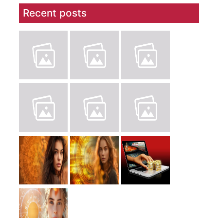
Recent posts