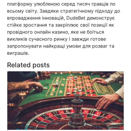
платформу улюбленою серед тисяч гравців по
всьому світу. Завдяки стратегічному підходу до
впровадження інновацій, DudeBet демонструє
стійке зростання та закріплює свої позиції як
провідного онлайн казино, яке не боїться
викликів сучасного ринку і завжди готове
запропонувати найкращі умови для розваг та
виграшів.
Related posts