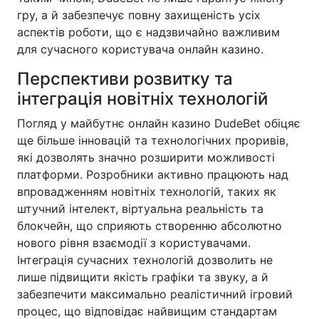
гру, а й забезпечує повну захищеність усіх
аспектів роботи, що є надзвичайно важливим
для сучасного користувача онлайн казино.
Перспективи розвитку та
інтеграція новітніх технологій
Погляд у майбутнє онлайн казино DudeBet обіцяє
ще більше інновацій та технологічних проривів,
які дозволять значно розширити можливості
платформи. Розробники активно працюють над
впровадженням новітніх технологій, таких як
штучний інтелект, віртуальна реальність та
блокчейн, що сприяють створенню абсолютно
нового рівня взаємодії з користувачами.
Інтеграція сучасних технологій дозволить не
лише підвищити якість графіки та звуку, а й
забезпечити максимально реалістичний ігровий
процес, що відповідає найвищим стандартам