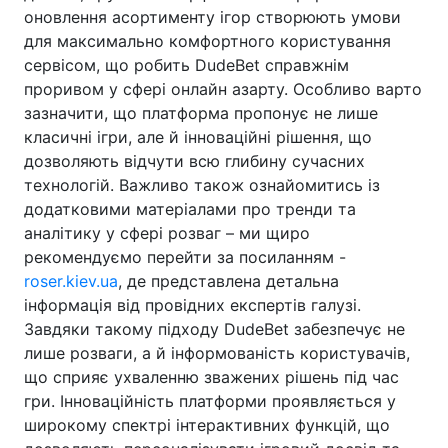
оновлення асортименту ігор створюють умови
для максимально комфортного користування
сервісом, що робить DudeBet справжнім
проривом у сфері онлайн азарту. Особливо варто
зазначити, що платформа пропонує не лише
класичні ігри, але й інноваційні рішення, що
дозволяють відчути всю глибину сучасних
технологій. Важливо також ознайомитись із
додатковими матеріалами про тренди та
аналітику у сфері розваг – ми щиро
рекомендуємо перейти за посиланням -
roser.kiev.ua
, де представлена детальна
інформація від провідних експертів галузі.
Завдяки такому підходу DudeBet забезпечує не
лише розваги, а й інформованість користувачів,
що сприяє ухваленню зважених рішень під час
гри. Інноваційність платформи проявляється у
широкому спектрі інтерактивних функцій, що