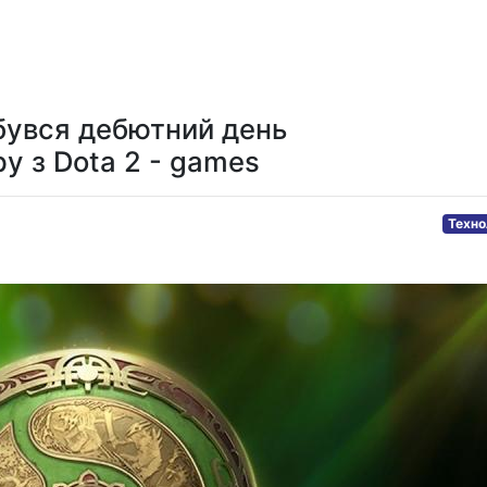
ітика
Технологія
Мистецтво та
Спорт
Здо
розваги
ідбувся дебютний день
у з Dota 2 - games
Техно