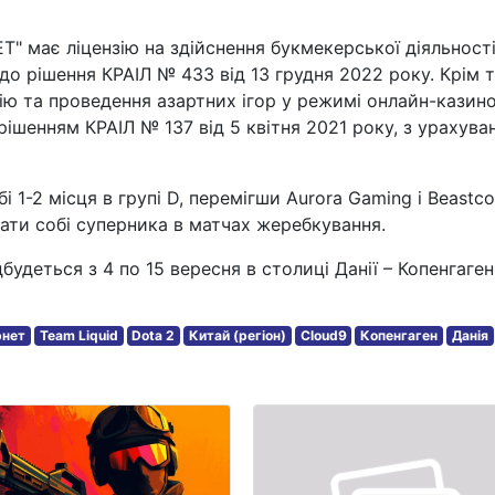
має ліцензію на здійснення букмекерської діяльності
до рішення КРАІЛ № 433 від 13 грудня 2022 року. Крім т
цію та проведення азартних ігор у режимі онлайн-казино
 рішенням КРАІЛ № 137 від 5 квітня 2021 року, з урахува
бі 1-2 місця в групі D, перемігши Aurora Gaming і Beastco
ати собі суперника в матчах жеребкування.
будеться з 4 по 15 вересня в столиці Данії – Копенгагені
рнет
Team Liquid
Dota 2
Китай (регіон)
Cloud9
Копенгаген
Данія