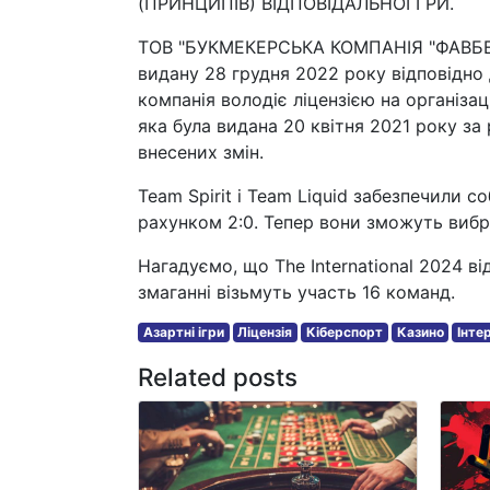
(ПРИНЦИПІВ) ВІДПОВІДАЛЬНОЇ ГРИ.
ТОВ "БУКМЕКЕРСЬКА КОМПАНІЯ "ФАВБЕТ" 
видану 28 грудня 2022 року відповідно 
компанія володіє ліцензією на організа
яка була видана 20 квітня 2021 року за
внесених змін.
Team Spirit і Team Liquid забезпечили со
рахунком 2:0. Тепер вони зможуть вибр
Нагадуємо, що The International 2024 від
змаганні візьмуть участь 16 команд.
Азартні ігри
Ліцензія
Кіберспорт
Казино
Інте
Related posts