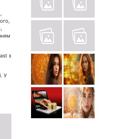
,
ого,
,
нням
ast з
. У