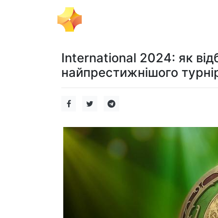
Бізнес
Пол
Ігровий Імпульс
International 2024: як в
найпрестижнішого турнір