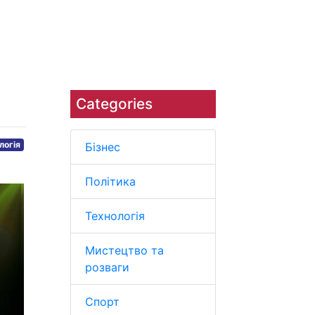
ров'я
Навколишнє
Наука
середовище
Categories
логія
Бізнес
Політика
Технологія
Мистецтво та
розваги
Спорт