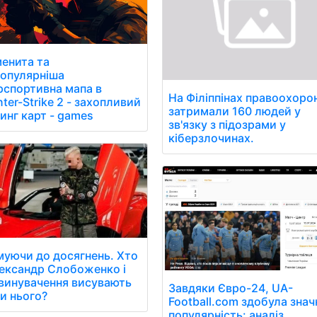
енита та
опулярніша
рспортивна мапа в
На Філіппінах правоохоро
ter-Strike 2 - захопливий
затримали 160 людей у
инг карт - games
зв'язку з підозрами у
кіберзлочинах.
уючи до досягнень. Хто
ександр Слобоженко і
звинувачення висувають
Завдяки Євро-24, UA-
и нього?
Football.com здобула знач
популярність: аналіз