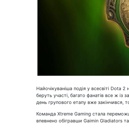
Найочікуваніша подія у всесвіті Dota 2
беруть участі, багато фанатів все ж із
день групового етапу вже закінчився,
Команда Xtreme Gaming стала переможце
впевнено обігравши Gaimin Gladiators та