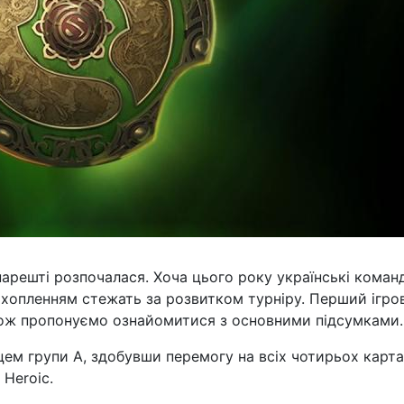
 нарешті розпочалася. Хоча цього року українські коман
 захопленням стежать за розвитком турніру. Перший ігро
 тож пропонуємо ознайомитися з основними підсумками.
м групи A, здобувши перемогу на всіх чотирьох карта
 Heroic.