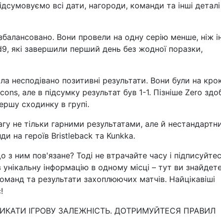
підсумовуємо всі дати, нагороди, команди та інші деталі
збалансовано. Вони провели на одну серію менше, ніж і
d9, які завершили перший день без жодної поразки,
а несподівано позитивні результати. Вони були на крок
cons, але в підсумку результат був 1-1. Пізніше Zero здо
ершу сходинку в групі.
агу не тільки гарними результатами, але й нестандартн
ди на героїв Bristleback та Kunkka.
о з ним пов'язане? Тоді не втрачайте часу і підписуйте
в унікальну інформацію в одному місці – тут ви знайдет
оманд та результати захоплюючих матчів. Найцікавіші
!
ЛИКАТИ ІГРОВУ ЗАЛЕЖНІСТЬ. ДОТРИМУЙТЕСЯ ПРАВИЛ