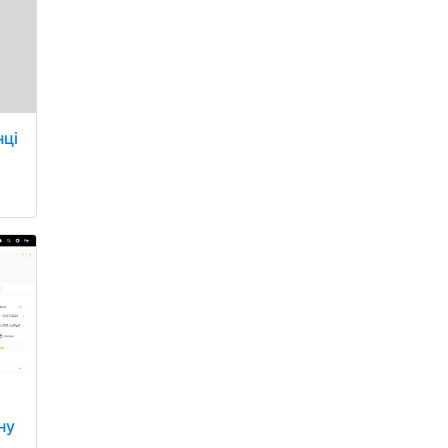
нці
ну