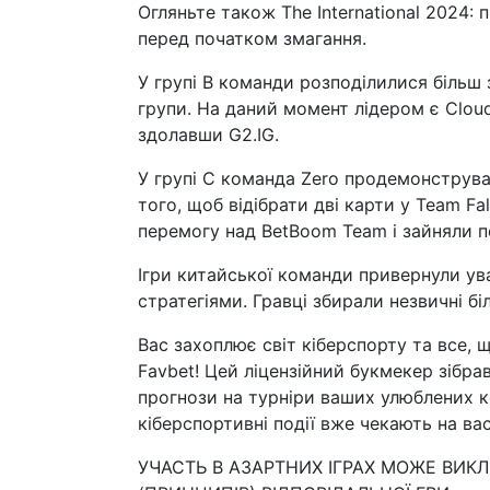
Огляньте також The International 2024: 
перед початком змагання.
У групі B команди розподілилися більш 
групи. На даний момент лідером є Clou
здолавши G2.IG.
У групі C команда Zero продемонструвал
того, щоб відібрати дві карти у Team Fal
перемогу над BetBoom Team і зайняли п
Ігри китайської команди привернули ув
стратегіями. Гравці збирали незвичні біл
Вас захоплює світ кіберспорту та все, щ
Favbet! Цей ліцензійний букмекер зібра
прогнози на турніри ваших улюблених к
кіберспортивні події вже чекають на вас
УЧАСТЬ В АЗАРТНИХ ІГРАХ МОЖЕ ВИК