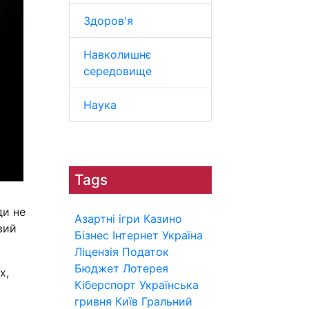
Здоров'я
Навколишнє
середовище
Наука
Tags
ди не
Азартні ігри
Казино
вий
Бізнес
Інтернет
Україна
Ліцензія
Податок
Бюджет
Лотерея
х,
Кіберспорт
Українська
гривня
Київ
Гральний