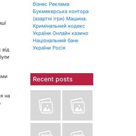
бізнес
Реклама
Букмекерська контора
(азартні ігри)
Машина.
нші
Кримінальний кодекс
України
Онлайн казино
Національний банк
України
Росія
 від
були
ими
Recent posts
ся на
е