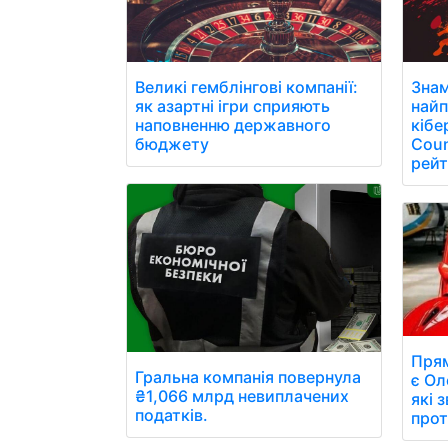
Великі гемблінгові компанії:
Знам
як азартні ігри сприяють
найп
наповненню державного
кібе
бюджету
Coun
рейт
Прям
Гральна компанія повернула
є Ол
₴1,066 млрд невиплачених
які 
податків.
прот