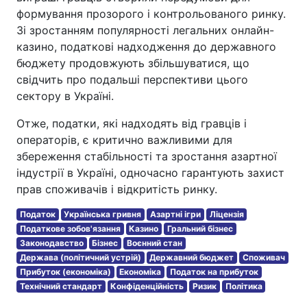
формування прозорого і контрольованого ринку.
Зі зростанням популярності легальних онлайн-
казино, податкові надходження до державного
бюджету продовжують збільшуватися, що
свідчить про подальші перспективи цього
сектору в Україні.
Отже, податки, які надходять від гравців і
операторів, є критично важливими для
збереження стабільності та зростання азартної
індустрії в Україні, одночасно гарантують захист
прав споживачів і відкритість ринку.
Податок
Українська гривня
Азартні ігри
Ліцензія
Податкове зобов'язання
Казино
Гральний бізнес
Законодавство
Бізнес
Воєнний стан
Держава (політичний устрій)
Державний бюджет
Споживач
Прибуток (економіка)
Економіка
Податок на прибуток
Технічний стандарт
Конфіденційність
Ризик
Політика