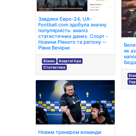
Завдяки Євро-24, UA-
Football.com здобула значну
популярність: аналіз
статистичних даних. Спорт -
Новини Рівного та регіону --
Велик
Рівне Вечірнє
як а
напо
Бізнес
Азартні ігри
бюд
Статистика
Біз
Укр
Новим тренером команди