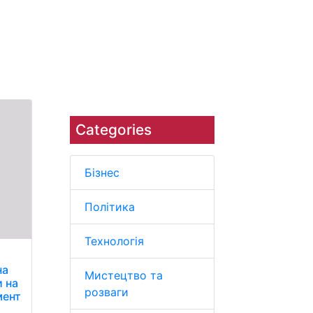
ров'я
Навколишнє
Наука
середовище
Categories
Бізнес
Політика
Технологія
на
Мистецтво та
и на
розваги
мент