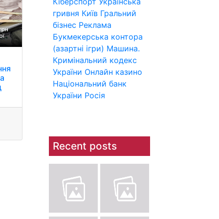
Кіберспорт
Українська
гривня
Київ
Гральний
бізнес
Реклама
Букмекерська контора
(азартні ігри)
Машина.
Кримінальний кодекс
ння
України
Онлайн казино
ла
Національний банк
д
України
Росія
Recent posts