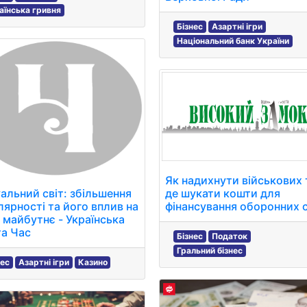
аїнська гривня
Бізнес
Азартні ігри
Національний банк України
Як надихнути військових 
уальний світ: збільшення
де шукати кошти для
лярності та його вплив на
фінансування оборонних 
 майбутнє - Українська
та Час
Бізнес
Податок
Гральний бізнес
нес
Азартні ігри
Казино