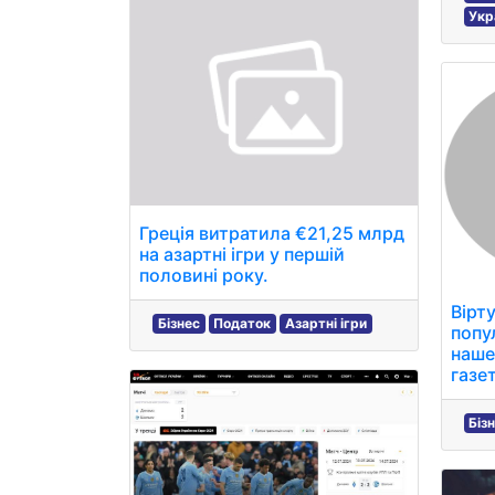
Укр
Греція витратила €21,25 млрд
на азартні ігри у першій
половині року.
Вірт
Бізнес
Податок
Азартні ігри
попу
наше
газе
Біз