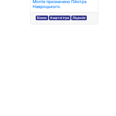
Monte призначено Пйотра
Навроцького.
Бізнес
Азартні ігри
Ліцензія