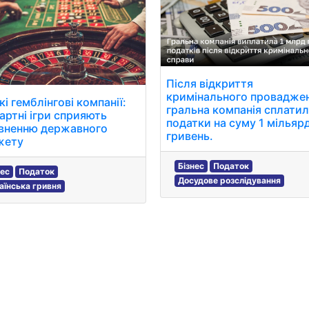
Після відкриття
кримінального провадже
і гемблінгові компанії:
гральна компанія сплати
зартні ігри сприяють
податки на суму 1 мільяр
вненню державного
гривень.
жету
Бізнес
Податок
нес
Податок
Досудове розслідування
аїнська гривня