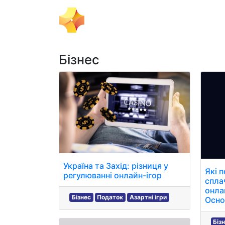
Бізнес
Пол
Ігровий Імпульс
Бізнес
Україна та Захід: різниця у
Які 
регулюванні онлайн-ігор
спла
онлай
Бізнес
Податок
Азартні ігри
Осно
Біз