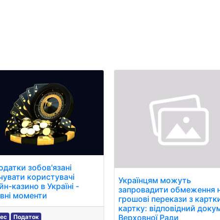
ітика
Технологія
Мистецтво та
Спорт
Здо
розваги
податки зобов'язані
чувати користувачі
Українцям можуть
н-казино в Україні -
запровадити обмеження 
вні моменти
грошові перекази з картк
картку: відповідний доку
Верховної Ради
нес
Податок