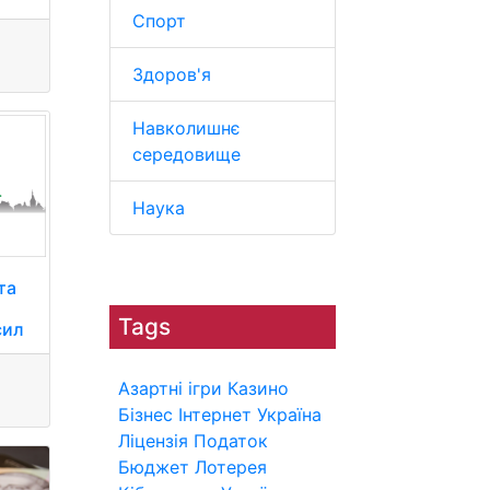
Спорт
Здоров'я
Навколишнє
середовище
Наука
та
Tags
сил
Азартні ігри
Казино
Бізнес
Інтернет
Україна
Ліцензія
Податок
Бюджет
Лотерея